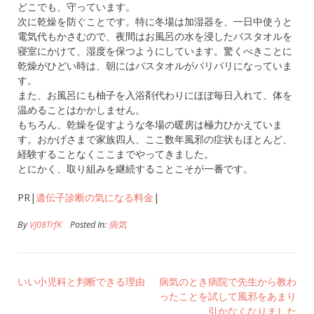
どこでも、守っています。
次に乾燥を防ぐことです。特に冬場は加湿器を、一日中使うと
電気代もかさむので、夜間はお風呂の水を浸したバスタオルを
寝室にかけて、湿度を保つようにしています。驚くべきことに
乾燥がひどい時は、朝にはバスタオルがパリパリになっていま
す。
また、お風呂にも柚子を入浴剤代わりにほぼ毎日入れて、体を
温めることはかかしません。
もちろん、乾燥を促すような冬場の暖房は極力ひかえていま
す。おかげさまで家族四人、ここ数年風邪の症状もほとんど、
経験することなくここまでやってきました。
とにかく、取り組みを継続することこそが一番です。
PR|
遺伝子診断の気になる料金
|
By
VJ08TrfK
Posted In:
病気
いい小児科と判断できる理由
病気のとき病院で先生から教わ
ったことを試して風邪をあまり
引かなくなりました