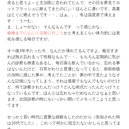
戻ると思うよ～と主治医に言われてたんで、その日を夢見てホ
ットフラッシュに耐えてきたのにぃ！ほんとに暑いです。真夏
はとくに燃えそうです・・。はぁ。。。冬は温度差で凍えま
す・・うーむ。
ま、しょーがない そんなもんです って感じかな。
板橋までにんにく注射に行こう
かと考えるくらい体力的には老
化を感じる毎日ですが。
オペ後3年半たった今、なんだか薄れてるんですよ。喉元すぎ
れば熱さ忘れるって性格なもんで・・。もちろん定期的に乳が
んの診察も検査もあるし、毎日薬も飲んでいるから、忘れる事
はないんだけど、日常がわりと普通になってくると、術前術後
の当時に感じた事や、考えてたことが、夢の中で見たようなそ
んな記憶になってしまう。それは逃避でもなんでもないのだけ
ど、何て診断されたんだっけ？どんな術式だったんだっけ？と
なっているんです。ほんとは忘れちゃだめなんだよなぁと思い
ます。次回診察の時にもいっかい聞いてメモってこようと思っ
てます。
せっかく若い時代に貴重な経験をしたのだから（告知された時
は20代でした）、これって何かに役立たないかしらと思ってま
す