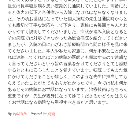
祖父は長年糖尿病を患い定期的に通院していました。高齢にな
ると体力の低下と合併症から入院しなければならなくなりまし
た。その頃お世話になっていた個人病院の先生は通院時からと
ても親切で丁寧な対応をして下さり、家族にも毎回きちんとわ
かりやすく説明してくださいました。症状が進み入院となると
その病院では対応できなかった為総合病院を紹介してください
ましたが、入院の日にわざわざ診療時間の合間に様子を見に来
てくださいました。本人や私たち家族に、何か不安なことがあ
れば連絡してくれればこの病院の医師とも相談するので遠慮な
く言ってくださいという旨の言葉をかけてくださりとても感動
するとともに安心したことを覚えています。転院してもまだ気
にかけてくださることが嬉しく、このような先生に担当しても
らえていたことがとてもありがたかったです。今では私も何か
あるとその病院にお世話になっています。治療技術はもちろん
重要ですが、先生が親身になって診てくださるかどうかは長ら
くお世話になる病院なら重視すべき点だと思います。
By
VJ08TrfK
Posted In:
病気