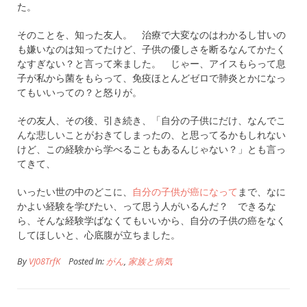
た。
そのことを、知った友人。 治療で大変なのはわかるし甘いの
も嫌いなのは知ってたけど、子供の優しさを断るなんてかたく
なすぎない？と言って来ました。 じゃー、アイスもらって息
子が私から菌をもらって、免疫ほとんどゼロで肺炎とかになっ
てもいいっての？と怒りが。
その友人、その後、引き続き、「自分の子供にだけ、なんでこ
んな悲しいことがおきてしまったの、と思ってるかもしれない
けど、この経験から学べることもあるんじゃない？」とも言っ
てきて、
いったい世の中のどこに、
自分の子供が癌になって
まで、なに
かよい経験を学びたい、って思う人がいるんだ？ できるな
ら、そんな経験学ばなくてもいいから、自分の子供の癌をなく
してほしいと、心底腹が立ちました。
By
VJ08TrfK
Posted In:
がん
,
家族と病気