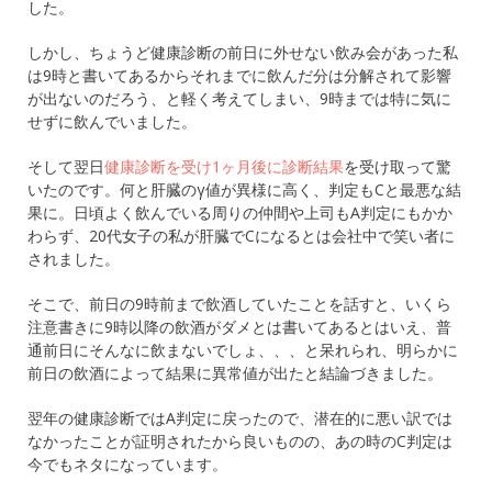
した。
しかし、ちょうど健康診断の前日に外せない飲み会があった私
は9時と書いてあるからそれまでに飲んだ分は分解されて影響
が出ないのだろう、と軽く考えてしまい、9時までは特に気に
せずに飲んでいました。
そして翌日
健康診断を受け1ヶ月後に診断結果
を受け取って驚
いたのです。何と肝臓のγ値が異様に高く、判定もCと最悪な結
果に。日頃よく飲んでいる周りの仲間や上司もA判定にもかか
わらず、20代女子の私が肝臓でCになるとは会社中で笑い者に
されました。
そこで、前日の9時前まで飲酒していたことを話すと、いくら
注意書きに9時以降の飲酒がダメとは書いてあるとはいえ、普
通前日にそんなに飲まないでしょ、、、と呆れられ、明らかに
前日の飲酒によって結果に異常値が出たと結論づきました。
翌年の健康診断ではA判定に戻ったので、潜在的に悪い訳では
なかったことが証明されたから良いものの、あの時のC判定は
今でもネタになっています。