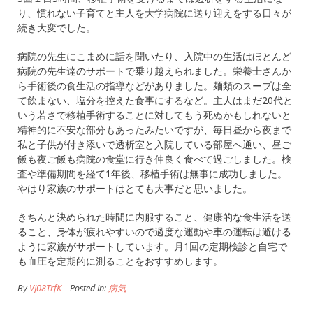
り、慣れない子育てと主人を大学病院に送り迎えをする日々が
続き大変でした。
病院の先生にこまめに話を聞いたり、入院中の生活はほとんど
病院の先生達のサポートで乗り越えられました。栄養士さんか
ら手術後の食生活の指導などがありました。麺類のスープは全
て飲まない、塩分を控えた食事にするなど。主人はまだ20代と
いう若さで移植手術することに対してもう死ぬかもしれないと
精神的に不安な部分もあったみたいですが、毎日昼から夜まで
私と子供が付き添いで透析室と入院している部屋へ通い、昼ご
飯も夜ご飯も病院の食堂に行き仲良く食べて過ごしました。検
査や準備期間を経て1年後、移植手術は無事に成功しました。
やはり家族のサポートはとても大事だと思いました。
きちんと決められた時間に内服すること、健康的な食生活を送
ること、身体が疲れやすいので過度な運動や車の運転は避ける
ように家族がサポートしています。月1回の定期検診と自宅で
も血圧を定期的に測ることをおすすめします。
By
VJ08TrfK
Posted In:
病気