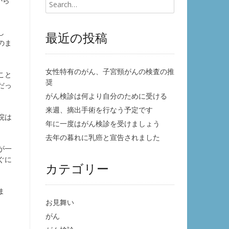
から
し
最近の投稿
のま
女性特有のがん、子宮頸がんの検査の推
こと
奨
だっ
がん検診は何より自分のために受ける
来週、摘出手術を行なう予定です
院は
年に一度はがん検診を受けましょう
去年の暮れに乳癌と宣告されました
が一
ぐに
カテゴリー
ま
お見舞い
がん