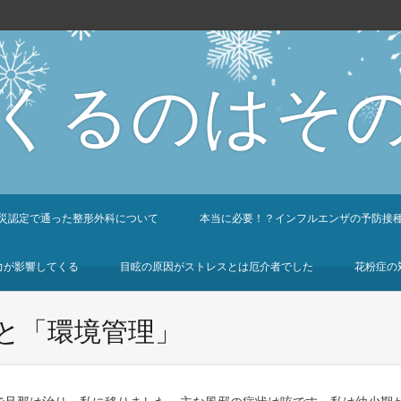
くるのはそ
災認定で通った整形外科について
本当に必要！？インフルエンザの予防接
力が影響してくる
目眩の原因がストレスとは厄介者でした
花粉症の
と「環境管理」