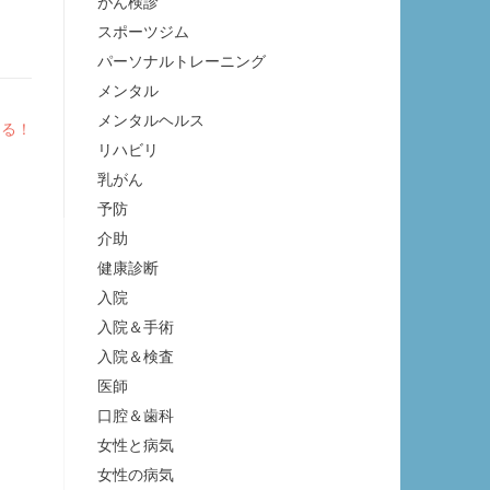
がん検診
スポーツジム
パーソナルトレーニング
メンタル
メンタルヘルス
なる！
リハビリ
乳がん
予防
介助
健康診断
入院
入院＆手術
入院＆検査
医師
口腔＆歯科
女性と病気
女性の病気