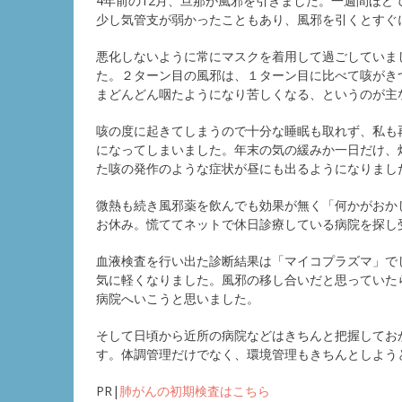
4年前の12月、旦那が風邪を引きました。一週間ほ
少し気管支が弱かったこともあり、風邪を引くとすぐ
悪化しないように常にマスクを着用して過ごしていま
た。２ターン目の風邪は、１ターン目に比べて咳がき
まどんどん咽たようになり苦しくなる、というのが主
咳の度に起きてしまうので十分な睡眠も取れず、私も
になってしまいました。年末の気の緩みか一日だけ、
た咳の発作のような症状が昼にも出るようになりまし
微熱も続き風邪薬を飲んでも効果が無く「何かがおか
お休み。慌ててネットで休日診療している病院を探し
血液検査を行い出た診断結果は「マイコプラズマ」で
気に軽くなりました。風邪の移し合いだと思っていた
病院へいこうと思いました。
そして日頃から近所の病院などはきちんと把握してお
す。体調管理だけでなく、環境管理もきちんとしよう
PR|
肺がんの初期検査はこちら