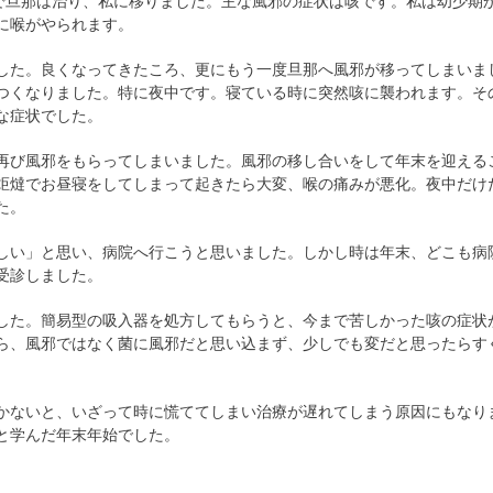
どで旦那は治り、私に移りました。主な風邪の症状は咳です。私は幼少期
に喉がやられます。
した。良くなってきたころ、更にもう一度旦那へ風邪が移ってしまいま
つくなりました。特に夜中です。寝ている時に突然咳に襲われます。そ
な症状でした。
再び風邪をもらってしまいました。風邪の移し合いをして年末を迎える
炬燵でお昼寝をしてしまって起きたら大変、喉の痛みが悪化。夜中だけ
た。
しい」と思い、病院へ行こうと思いました。しかし時は年末、どこも病
受診しました。
した。簡易型の吸入器を処方してもらうと、今まで苦しかった咳の症状
ら、風邪ではなく菌に風邪だと思い込まず、少しでも変だと思ったらす
かないと、いざって時に慌ててしまい治療が遅れてしまう原因にもなり
と学んだ年末年始でした。